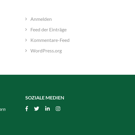
META
Anmelden
Feed der Einträge
Kommentare-Feed
WordPress.org
SOZIALE MEDIEN
orn