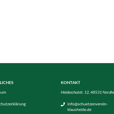
LICHES
KONTAKT
sum
Heideschulstr. 12, 48531 Nordh
chutzerklärung
info@schuetzenverein-
klausheide.de