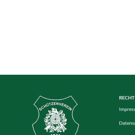
RECHT
Impres
Datens